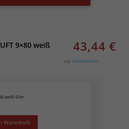
43,44
€
LUFT 9×80 weiß
zzgl.
Versandkosten
80 weiß Slim
en Warenkorb