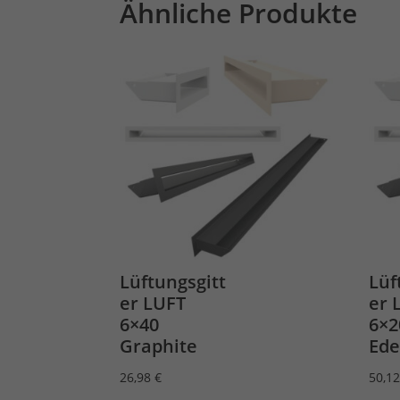
Ähnliche Produkte
Lüftungsgitt
Lüf
er LUFT
er 
6×40
6×2
Graphite
Ede
26,98
€
50,1