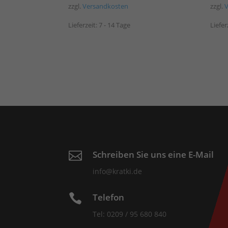
zzgl.
Versandkosten
zzgl.
Lieferzeit:
7 - 14 Tage
Liefer
Schreiben Sie uns eine E-Mail

info@kratki.de
Telefon

Tel: 0209 / 95 680 840