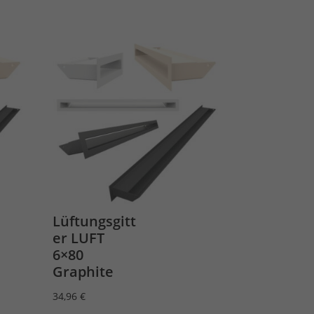
Lüftungsgitt
er LUFT
6×80
Graphite
34,96
€