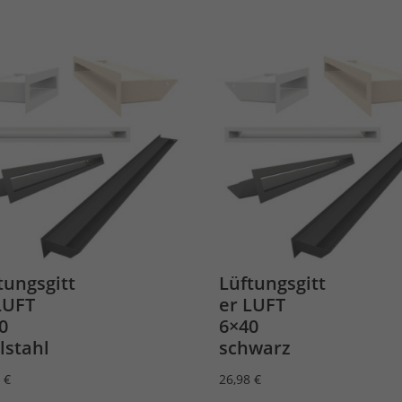
tungsgitt
Lüftungsgitt
LUFT
er LUFT
0
6×40
lstahl
schwarz
2
€
26,98
€