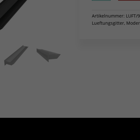
9x80
weiß
Slim
Artikelnummer:
LUFT/9
Menge
Lueftungsgitter
,
Modern