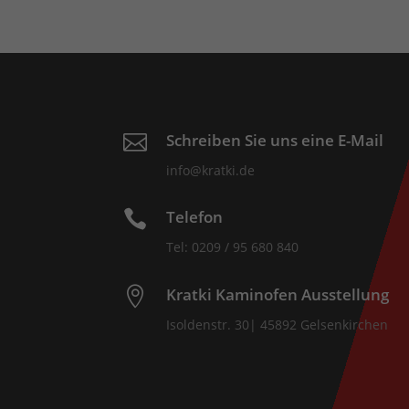
Schreiben Sie uns eine E-Mail

info@kratki.de
Telefon

Tel: 0209 / 95 680 840
Kratki Kaminofen Ausstellung

Isoldenstr. 30| 45892 Gelsenkirchen