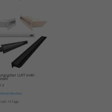
ungsgitter LUFT 6×80
stahl
79
€
Versandkosten
rzeit:
14 Tage