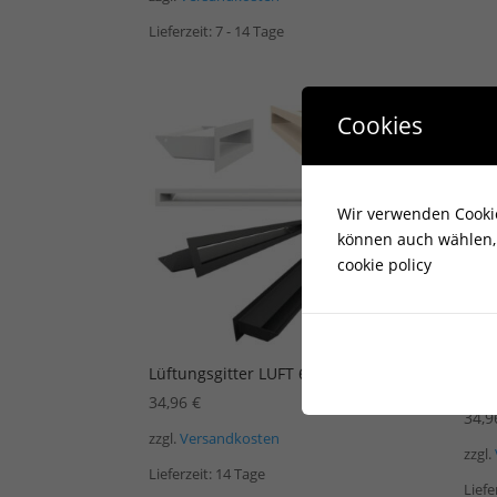
Lieferzeit:
7 - 14 Tage
Cookies
Wir verwenden Cookies
können auch wählen, 
cookie policy
Lüftungsgitter LUFT 6×80 Creme
Lüft
Slim
34,96
€
34,
zzgl.
Versandkosten
zzgl.
Lieferzeit:
14 Tage
Liefe