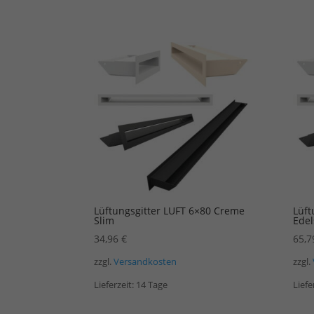
Lüftungsgitter LUFT 6×80 Creme
Lüft
Slim
Edel
34,96
€
65,
zzgl.
Versandkosten
zzgl.
Lieferzeit:
14 Tage
Liefe