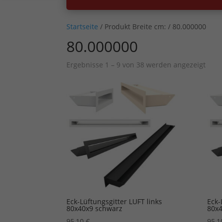
Startseite
/ Produkt Breite cm: / 80.000000
80.000000
Ergebnisse 1 – 9 von 38 werden angezeigt
Eck-Lüftungsgitter LUFT links
Eck-
80x40x9 schwarz
80x4
95,10
€
95,