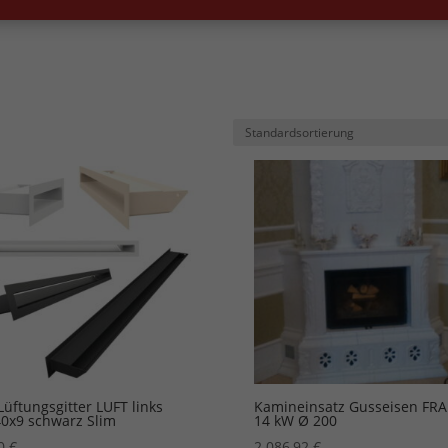
Lüftungsgitter LUFT links
Kamineinsatz Gusseisen FR
0x9 schwarz Slim
14 kW Ø 200
10
€
2.086,92
€