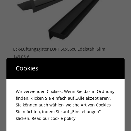
Eck-Lüftungsgitter LUFT 56x56x6 Edelstahl Slim
149,06
€
zzgl.
Versandkosten
Cookies
Lieferzeit:
7 - 14 Tage
Wir verwenden Cookies. Wenn Sie das in Ordnung
finden, klicken Sie einfach auf „Alle akzeptieren“.
Sie können auch wählen, welche Art von Cookies
Sie möchten, indem Sie auf „Einstellungen“
klicken.
Read our cookie policy