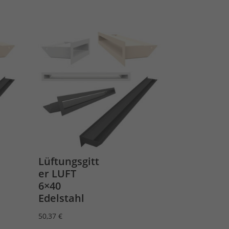
Lüftungsgitt
er LUFT
6×40
Edelstahl
50,37
€