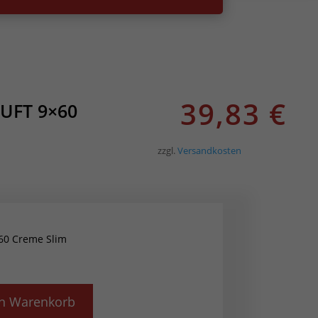
39,83
€
LUFT 9×60
zzgl.
Versandkosten
×60 Creme Slim
en Warenkorb