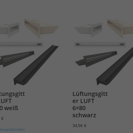
tungsgitt
Lüftungsgitt
LUFT
er LUFT
0 weiß
6×80
schwarz
6
€
34,96
€
Versandkosten