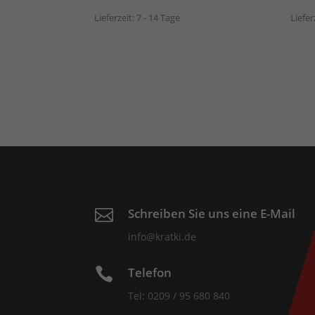
Lieferzeit:
7 - 14 Tage
Liefer
Schreiben Sie uns eine E-Mail

info@kratki.de
Telefon

Tel: 0209 / 95 680 840