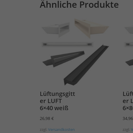
Ähnliche Produkte
Lüftungsgitt
Lüf
er LUFT
er 
6×40 weiß
6×8
26,98
€
34,9
zzgl.
Versandkosten
zzgl.