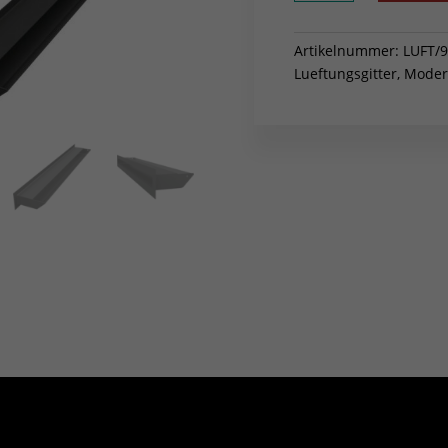
9x60
Creme
Slim
Artikelnummer:
LUFT/9
Menge
Lueftungsgitter
,
Modern