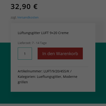
32,90
€
zzgl.
Versandkosten
Lüftungsgitter LUFT 9×20 Creme
Lieferzeit:
7 - 14 Tage
Lüftungsgitter
In den Warenkorb
LUFT
9x20
Creme
Artikelnummer:
LUFT/9/20/45S/K
Menge
Kategorien:
Lueftungsgitter
,
Moderne
grillen