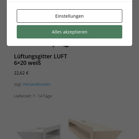
Einstellungen
Alles akzeptieren
Lüftungsgitter LUFT
6×20 weiß
22,62
€
zzgl.
Versandkosten
Lieferzeit:
7 - 14 Tage