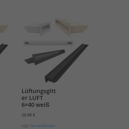
Lüftungsgitt
er LUFT
6×40 weiß
26,98
€
zzgl.
Versandkosten