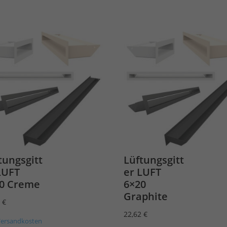
tungsgitt
Lüftungsgitt
LUFT
er LUFT
0 Creme
6×20
Graphite
8
€
22,62
€
Versandkosten