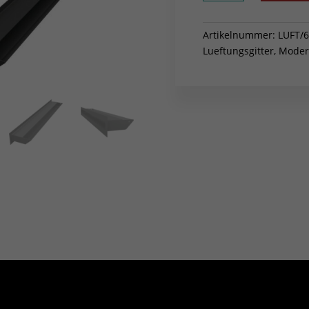
6x100
Graphite
Slim
Artikelnummer:
LUFT/6
Menge
Lueftungsgitter
,
Modern