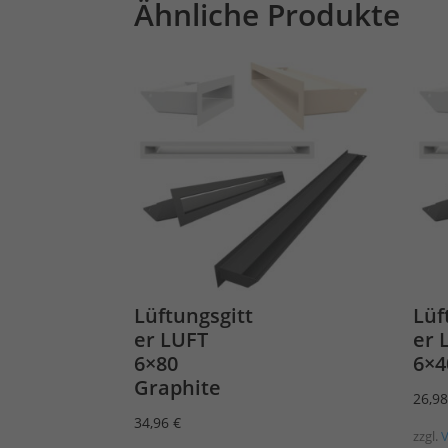
Ähnliche Produkte
Lüftungsgitt
Lüf
er LUFT
er 
6×80
6×4
Graphite
26,9
34,96
€
zzgl.