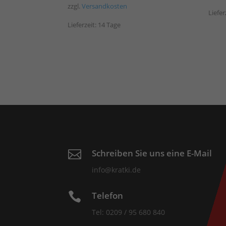
zzgl.
Versandkosten
Liefer
Lieferzeit:
14 Tage
Schreiben Sie uns eine E-Mail

info@kratki.de
Telefon

Tel: 0209 / 95 680 840