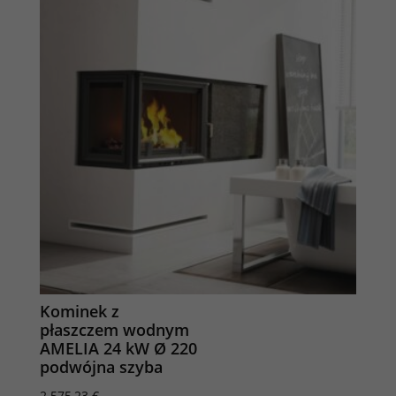
Kominek z
płaszczem wodnym
AMELIA 24 kW Ø 220
podwójna szyba
2.575,23
€