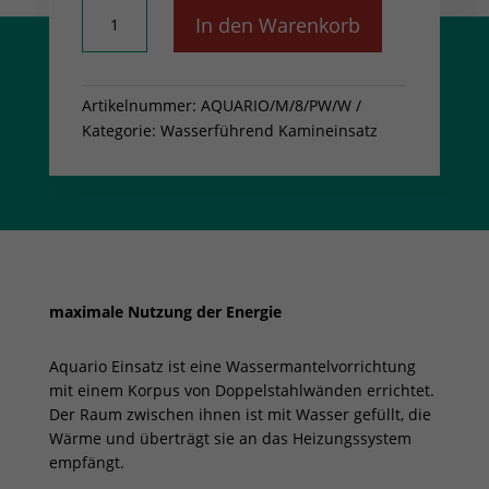
Wasserführender
In den Warenkorb
Kamineinsatz
AQUARIO
M
Artikelnummer:
AQUARIO/M/8/PW/W
8
Kategorie:
Wasserführend Kamineinsatz
kW
Ø
180
Menge
maximale Nutzung der Energie
Aquario Einsatz ist eine Wassermantelvorrichtung
mit einem Korpus von Doppelstahlwänden errichtet.
Der Raum zwischen ihnen ist mit Wasser gefüllt, die
Wärme und überträgt sie an das Heizungssystem
empfängt.