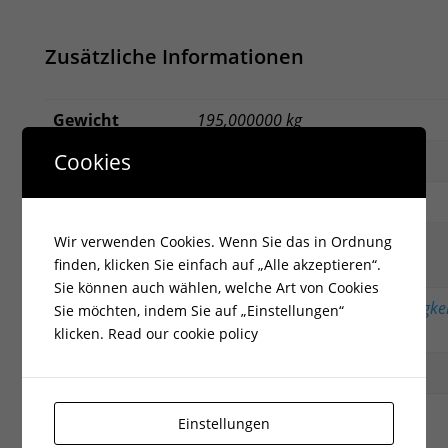
Zusätzliche Informationen
Gewicht
195,000000 kg
Cookies
EAN:
5901350065440
Energieklasse:
Aundefined
Wir verwenden Cookies. Wenn Sie das in Ordnung
Ökodesign,zur Rekuperation
Zertifikat:
finden, klicken Sie einfach auf „Alle akzeptieren“.
geeignet,BImSchV 2
Sie können auch wählen, welche Art von Cookies
Erfahrener Laubholz (Luftfeuchtigkei
Sie möchten, indem Sie auf „Einstellungen“
Brennstoff:
20%)
klicken.
Read our cookie policy
Breite cm:
64.500000
Leistungsbereich
Einstellungen
3.0 – 10.0
kW: