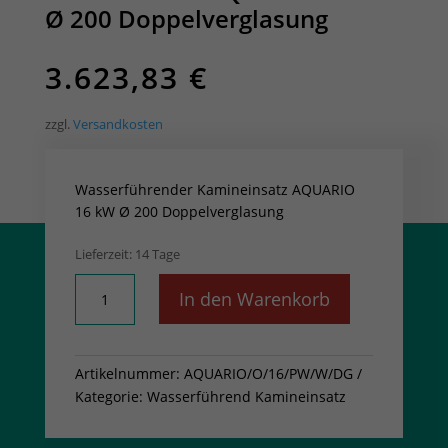
Ø 200 Doppelverglasung
3.623,83
€
zzgl.
Versandkosten
Wasserführender Kamineinsatz AQUARIO
16 kW Ø 200 Doppelverglasung
Lieferzeit:
14 Tage
Wasserführender
In den Warenkorb
Kamineinsatz
AQUARIO
16
Artikelnummer:
AQUARIO/O/16/PW/W/DG
kW
Kategorie:
Wasserführend Kamineinsatz
Ø
200
Doppelverglasung