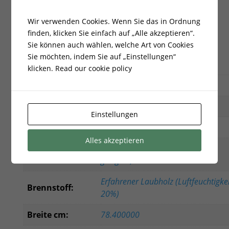
Wir verwenden Cookies. Wenn Sie das in Ordnung
finden, klicken Sie einfach auf „Alle akzeptieren“.
Sie können auch wählen, welche Art von Cookies
Zusätzliche Informationen
Sie möchten, indem Sie auf „Einstellungen“
klicken.
Read our cookie policy
Gewicht
305,000000 kg
EAN:
5901350006399
Einstellungen
Energieklasse:
Aundefined
Alles akzeptieren
Ökodesign,zur Rekuperation
Zertifikat:
geeignet,BImSchV 2
Erfahrener Laubholz (Luftfeuchtigkei
Brennstoff:
20%)
Breite cm:
78.400000