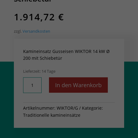
1.914,72
€
zzgl.
Versandkosten
Kamineinsatz Gusseisen WIKTOR 14 kW Ø
200 mit Schiebetür
Lieferzeit:
14 Tage
Kamineinsatz
In den Warenkorb
Gusseisen
WIKTOR
14
Artikelnummer:
WIKTOR/G
Kategorie:
kW
Traditionelle kamineinsätze
Ø
200
mit
Schiebetür