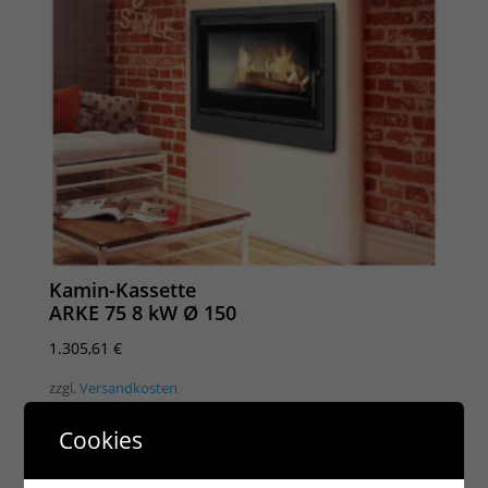
Kamin-Kassette
ARKE 75 8 kW Ø 150
1.305,61
€
zzgl.
Versandkosten
Lieferzeit:
7 - 14 Tage
Cookies