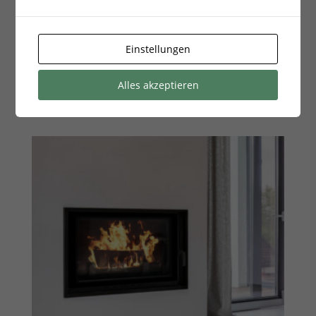
Kamineinsatz aus Stahl MBO 15 kW Ø 200 mit
Schiebetür schwarz Verkleidung
2.937,62
€
Einstellungen
zzgl.
Versandkosten
Alles akzeptieren
Lieferzeit:
14 Tage