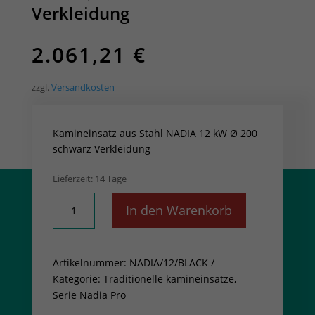
Verkleidung
2.061,21
€
zzgl.
Versandkosten
Kamineinsatz aus Stahl NADIA 12 kW Ø 200
schwarz Verkleidung
Lieferzeit:
14 Tage
Kamineinsatz
In den Warenkorb
aus
Stahl
NADIA
Artikelnummer:
NADIA/12/BLACK
12
Kategorie:
Traditionelle kamineinsätze,
kW
Serie Nadia Pro
Ø
200