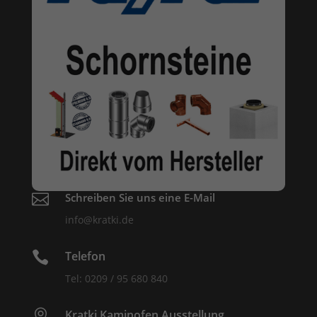

Schreiben Sie uns eine E-Mail
info@kratki.de

Telefon
Tel: 0209 / 95 680 840

Kratki Kaminofen Ausstellung