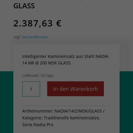
GLASS
2.387,63
€
zzgl.
Versandkosten
Intelligenter Kamineinsatz aus Stahl NADIA
14 kW Ø 200 MSK GLASS
Lieferzeit:
14 Tage
Intelligenter
In den Warenkorb
Kamineinsatz
aus
Stahl
Artikelnummer:
NADIA/14/Z/MSK/GLASS
NADIA
Kategorie:
Traditionelle kamineinsätze,
14
Serie Nadia Pro
kW
Ø