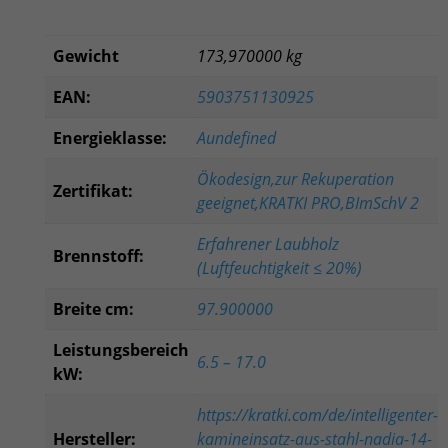
Gewicht
173,970000 kg
EAN:
5903751130925
Energieklasse:
Aundefined
Ökodesign,zur Rekuperation
Zertifikat:
geeignet,KRATKI PRO,BImSchV 2
Erfahrener Laubholz
Brennstoff:
(Luftfeuchtigkeit ≤ 20%)
Breite cm:
97.900000
Leistungsbereich
6.5 – 17.0
kW:
https://kratki.com/de/intelligenter-
Hersteller:
kamineinsatz-aus-stahl-nadia-14-