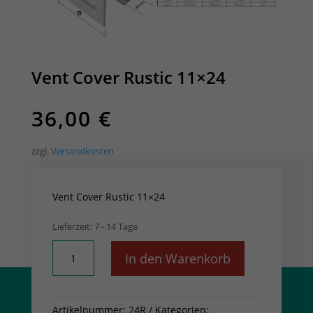
Vent Cover Rustic 11×24
36,00
€
zzgl.
Versandkosten
Vent Cover Rustic 11×24
Lieferzeit:
7 - 14 Tage
Vent
In den Warenkorb
Cover
Rustic
11x24
Artikelnummer:
24R
Kategorien:
Menge