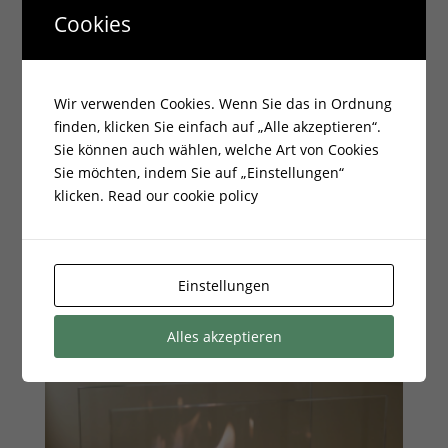
Cookies
Zertifikat:
TÜV
Breite cm:
47.000000
https://kratki.com/de/tischkamin-
Wir verwenden Cookies. Wenn Sie das in Ordnung
finden, klicken Sie einfach auf „Alle akzeptieren“.
Hersteller:
bioethanol-biomisa-mini-tuv-
Sie können auch wählen, welche Art von Cookies
schwarz-7956
Sie möchten, indem Sie auf „Einstellungen“
klicken.
Read our cookie policy
Ähnliche Produkte
Einstellungen
Alles akzeptieren