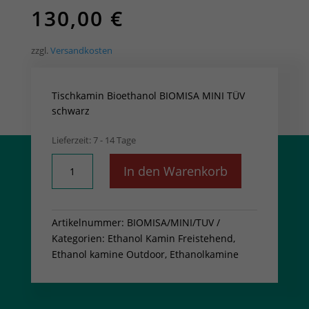
130,00
€
zzgl.
Versandkosten
Tischkamin Bioethanol BIOMISA MINI TÜV
schwarz
Lieferzeit:
7 - 14 Tage
Tischkamin
In den Warenkorb
Bioethanol
BIOMISA
MINI
Artikelnummer:
BIOMISA/MINI/TUV
TÜV
Kategorien:
Ethanol Kamin Freistehend,
schwarz
Ethanol kamine Outdoor
,
Ethanolkamine
Menge