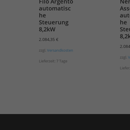
Filo Argento
Ne
automatisc
Ass
he
aut
Steuerung
he
8,2kW
Ste
8,2
2.084,35
€
2.08
zzgl.
Versandkosten
zzgl.
Lieferzeit:
7 Tage
Liefer