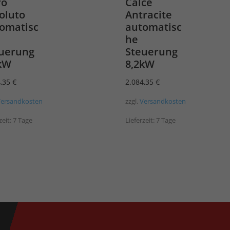
ro
Calce
oluto
Antracite
omatisc
automatisc
he
uerung
Steuerung
kW
8,2kW
4,35
€
2.084,35
€
Versandkosten
zzgl.
Versandkosten
zeit:
7 Tage
Lieferzeit:
7 Tage