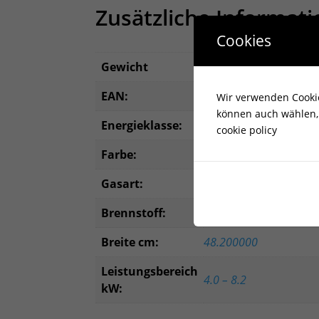
Zusätzliche Informat
Cookies
Gewicht
74,000000 kg
EAN:
5902539516357
Wir verwenden Cookies
können auch wählen, 
Energieklasse:
undefined
cookie policy
Farbe:
SETA -Lakritz
Gasart:
G31/37MBAR
Brennstoff:
Propan
Breite cm:
48.200000
Leistungsbereich
4.0 – 8.2
kW: