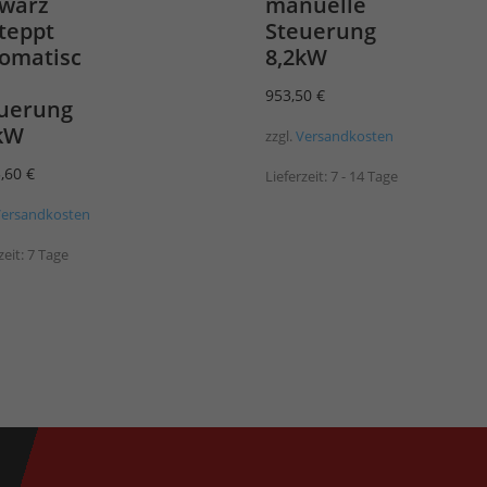
warz
manuelle
teppt
Steuerung
omatisc
8,2kW
953,50
€
uerung
kW
zzgl.
Versandkosten
3,60
€
Lieferzeit:
7 - 14 Tage
Versandkosten
zeit:
7 Tage