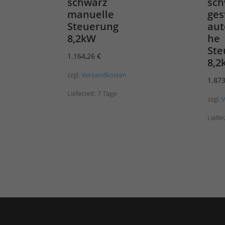
schwarz
sch
manuelle
ges
Steuerung
aut
8,2kW
he
Ste
1.164,26
€
8,2
zzgl.
Versandkosten
1.87
Lieferzeit:
7 Tage
zzgl.
Liefer