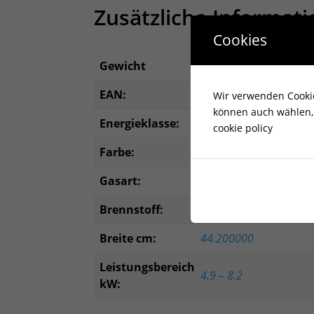
Zusätzliche Informat
Cookies
Gewicht
64,000000 kg
EAN:
5902539519457
Wir verwenden Cookies
können auch wählen, 
Energieklasse:
undefined
cookie policy
Farbe:
Filo Argento
Gasart:
G31/50MBAR
Brennstoff:
Propan
Breite cm:
44.200000
Leistungsbereich
4.9 – 8.2
kW: