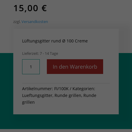
15,00
€
zzgl.
Versandkosten
Lüftungsgitter rund Ø 100 Creme
Lieferzeit:
7 - 14 Tage
Lüftungsgitter
In den Warenkorb
rund
Ø
100
Artikelnummer:
FI/100K
Kategorien:
Creme
Lueftungsgitter
,
Runde grillen, Runde
Menge
grillen