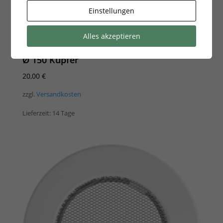
Einstellungen
Alles akzeptieren
Lüftungsgitter rund
Ø 150 Kupfer
20,00
€
zzgl.
Versandkosten
Lieferzeit:
14 Tage