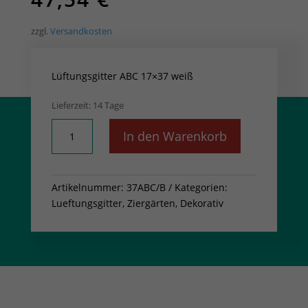
zzgl.
Versandkosten
Lüftungsgitter ABC 17×37 weiß
Lieferzeit:
14 Tage
Lüftungsgitter
In den Warenkorb
ABC
17x37
weiß
Artikelnummer:
37ABC/B
Kategorien:
Menge
Lueftungsgitter
,
Ziergärten, Dekorativ