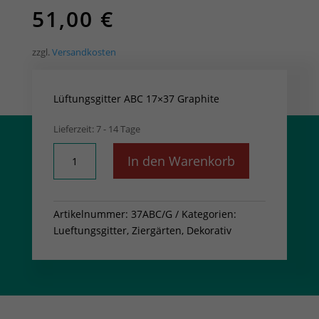
51,00
€
zzgl.
Versandkosten
Lüftungsgitter ABC 17×37 Graphite
Lieferzeit:
7 - 14 Tage
Lüftungsgitter
In den Warenkorb
ABC
17x37
Graphite
Artikelnummer:
37ABC/G
Kategorien:
Menge
Lueftungsgitter
,
Ziergärten, Dekorativ