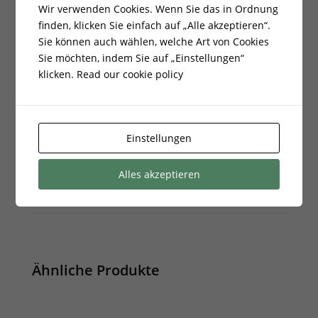
Wir verwenden Cookies. Wenn Sie das in Ordnung
Gewicht
1,200000 kg
finden, klicken Sie einfach auf „Alle akzeptieren“.
Sie können auch wählen, welche Art von Cookies
EAN:
5901350028391
Sie möchten, indem Sie auf „Einstellungen“
klicken.
Read our cookie policy
Energieklasse:
undefined
Farbe:
Cremig
Einstellungen
Breite cm:
37.000000
Taschentiefe:
4.500000
Alles akzeptieren
Taschenbreite:
35.100000
Ähnliche Produkte