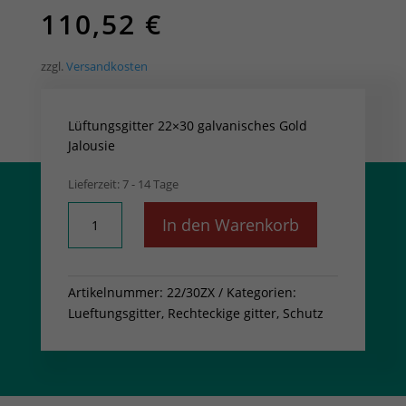
110,52
€
zzgl.
Versandkosten
Lüftungsgitter 22×30 galvanisches Gold
Jalousie
Lieferzeit:
7 - 14 Tage
Lüftungsgitter
In den Warenkorb
22x30
galvanisches
Gold
Artikelnummer:
22/30ZX
Kategorien:
Jalousie
Lueftungsgitter
,
Rechteckige gitter, Schutz
Menge