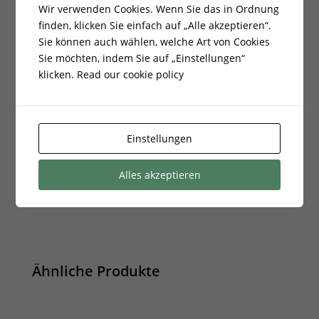
Wir verwenden Cookies. Wenn Sie das in Ordnung
Gewicht
1,000000 kg
finden, klicken Sie einfach auf „Alle akzeptieren“.
Sie können auch wählen, welche Art von Cookies
EAN:
5901350032657
Sie möchten, indem Sie auf „Einstellungen“
klicken.
Read our cookie policy
Energieklasse:
undefined
Farbe:
Gegrillt
Einstellungen
Breite cm:
30.000000
Taschentiefe:
4.500000
Alles akzeptieren
Taschenbreite:
27.500000
Ähnliche Produkte