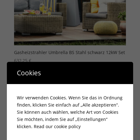
Gasheizstrahler Umbrella BS Stahl schwarz 12kW Set
632,25
€
zzgl.
Versandkosten
Cookies
Lieferzeit:
7 Tage
Wir verwenden Cookies. Wenn Sie das in Ordnung
finden, klicken Sie einfach auf „Alle akzeptieren“.
Sie können auch wählen, welche Art von Cookies
Sie möchten, indem Sie auf „Einstellungen“
klicken.
Read our cookie policy