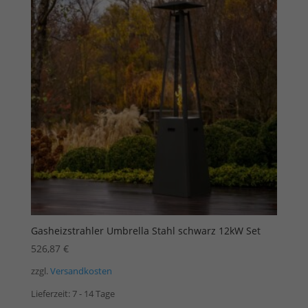
Gasheizstrahler Umbrella Stahl schwarz 12kW Set
526,87
€
zzgl.
Versandkosten
Lieferzeit:
7 - 14 Tage