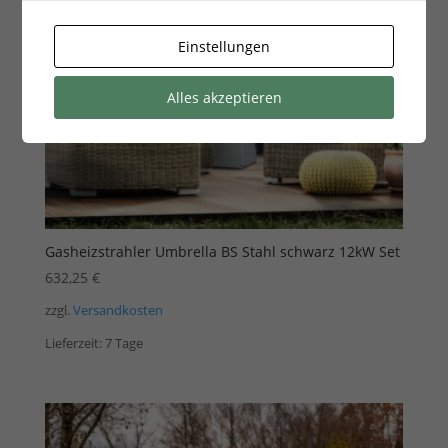
Einstellungen
Alles akzeptieren
Gasheizstrahler Umbrella BS Stahl schwarz 12kW Set
632,25
€
zzgl.
Versandkosten
Lieferzeit:
7 Tage