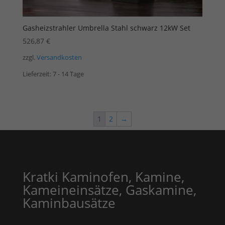
Gasheizstrahler Umbrella Stahl schwarz 12kW Set
526,87
€
zzgl.
Versandkosten
Lieferzeit:
7 - 14 Tage
1
2
→
Kratki Kaminofen, Kamine,
Kameineinsätze, Gaskamine,
Kaminbausätze