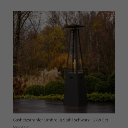
Gasheizstrahler Umbrella Stahl schwarz 12kW Set
526,87
€