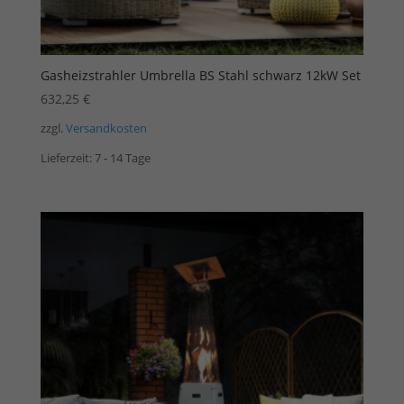
Gasheizstrahler Umbrella BS Stahl schwarz 12kW Set
632,25
€
zzgl.
Versandkosten
Lieferzeit:
7 - 14 Tage