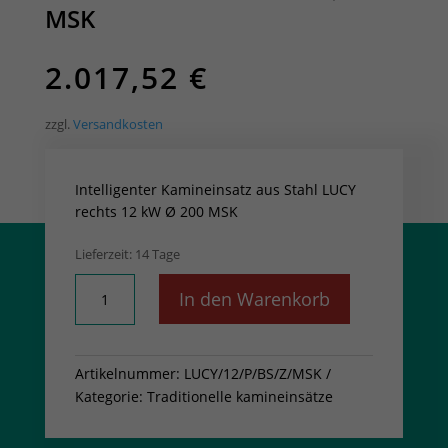
MSK
2.017,52
€
zzgl.
Versandkosten
Intelligenter Kamineinsatz aus Stahl LUCY
rechts 12 kW Ø 200 MSK
Lieferzeit:
14 Tage
Intelligenter
In den Warenkorb
Kamineinsatz
aus
Stahl
Artikelnummer:
LUCY/12/P/BS/Z/MSK
LUCY
Kategorie:
Traditionelle kamineinsätze
rechts
12
kW