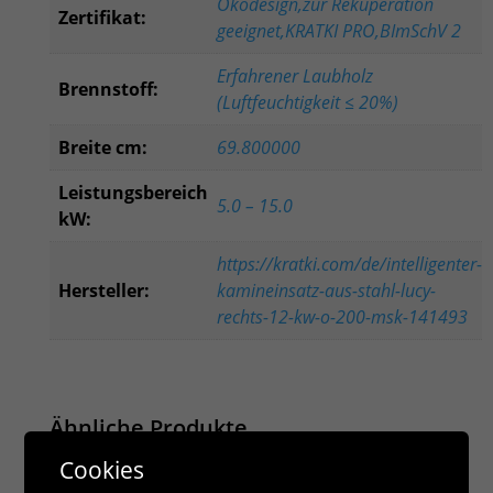
Ökodesign,zur Rekuperation
Zertifikat:
geeignet,KRATKI PRO,BImSchV 2
Erfahrener Laubholz
Brennstoff:
(Luftfeuchtigkeit ≤ 20%)
Breite cm:
69.800000
Leistungsbereich
5.0 – 15.0
kW:
https://kratki.com/de/intelligenter-
Hersteller:
kamineinsatz-aus-stahl-lucy-
rechts-12-kw-o-200-msk-141493
Ähnliche Produkte
Cookies