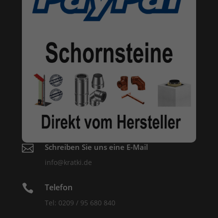

Schreiben Sie uns eine E-Mail
info@kratki.de

Telefon
Tel: 0209 / 95 680 840