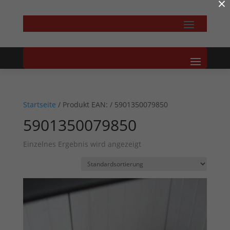
×
Startseite
/ Produkt EAN: / 5901350079850
5901350079850
Einzelnes Ergebnis wird angezeigt