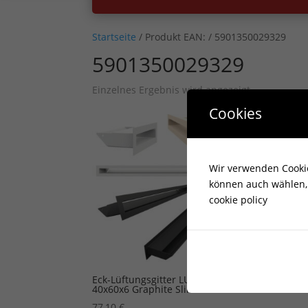
Startseite
/ Produkt EAN: / 5901350029329
5901350029329
Einzelnes Ergebnis wird angezeigt
Cookies
Wir verwenden Cookies
können auch wählen, 
cookie policy
Eck-Lüftungsgitter LUFT rechts
40x60x6 Graphite Slim
77,10
€