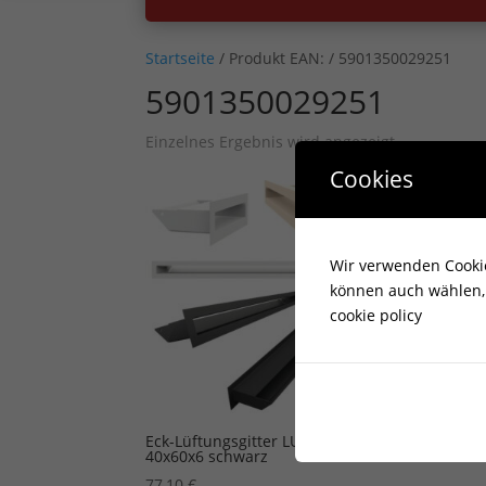
Startseite
/ Produkt EAN: / 5901350029251
5901350029251
Einzelnes Ergebnis wird angezeigt
Cookies
Wir verwenden Cookies
können auch wählen, 
cookie policy
Eck-Lüftungsgitter LUFT rechts
40x60x6 schwarz
77,10
€