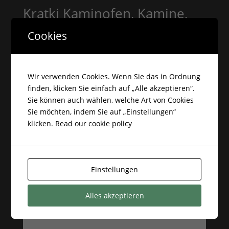
Kratki Kaminofen, Kamine,
Kameineinsätze, Gaskamine,
Cookies
Kaminbausätze
Impressum
Wir verwenden Cookies. Wenn Sie das in Ordnung
Datenschutzerklärung
finden, klicken Sie einfach auf „Alle akzeptieren“.
Sie können auch wählen, welche Art von Cookies
Kontaktformular
Sie möchten, indem Sie auf „Einstellungen“
AGB
klicken.
Read our cookie policy
Widerrufsbelehrung
Einstellungen
Alles akzeptieren