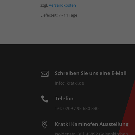
zzgl.
Versandkosten
Lieferzeit:
7 - 14 Tage
Schreiben Sie uns eine E-Mail

info@kratki.de
Telefon

Tel: 0209 / 95 680 840
Kratki Kaminofen Ausstellung

Isoldenstr. 30| 45892 Gelsenkirchen