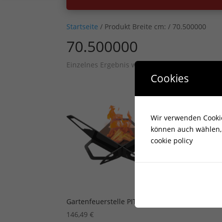
Startseite
/ Produkt Breite cm: / 70.500000
70.500000
Einzelnes Ergebnis wird angezeigt
Cookies
Wir verwenden Cookies
können auch wählen, 
cookie policy
Gartenfeuerstelle PIT
146,49
€