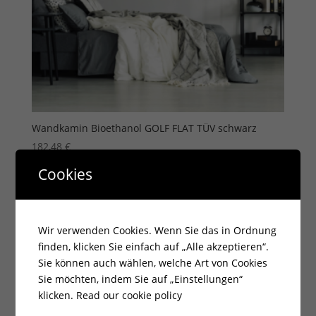
Wandkamin Bioethanol GOLF FLAT TÜV schwarz
182,48
€
zzgl.
Versandkosten
Cookies
Lieferzeit:
7 - 14 Tage
Wir verwenden Cookies. Wenn Sie das in Ordnung
finden, klicken Sie einfach auf „Alle akzeptieren“.
Sie können auch wählen, welche Art von Cookies
Sie möchten, indem Sie auf „Einstellungen“
klicken.
Read our cookie policy