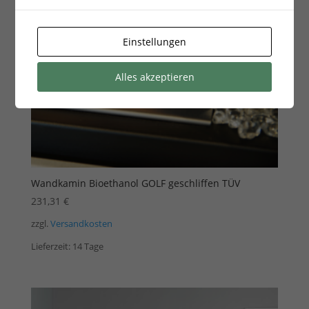
Einstellungen
Alles akzeptieren
Wandkamin Bioethanol GOLF geschliffen TÜV
231,31
€
zzgl.
Versandkosten
Lieferzeit:
14 Tage