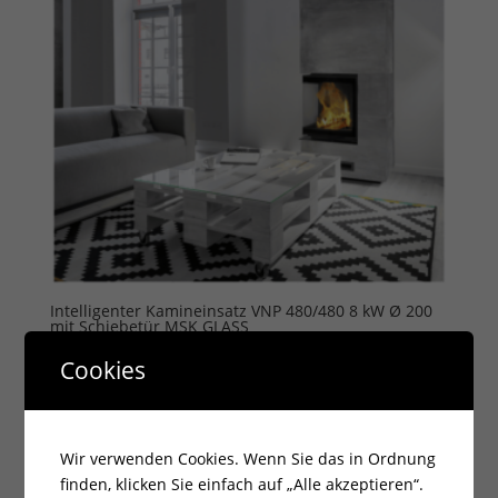
Intelligenter Kamineinsatz VNP 480/480 8 kW Ø 200
mit Schiebetür MSK GLASS
2.829,67
€
Cookies
zzgl.
Versandkosten
Lieferzeit:
14 Tage
Wir verwenden Cookies. Wenn Sie das in Ordnung
finden, klicken Sie einfach auf „Alle akzeptieren“.