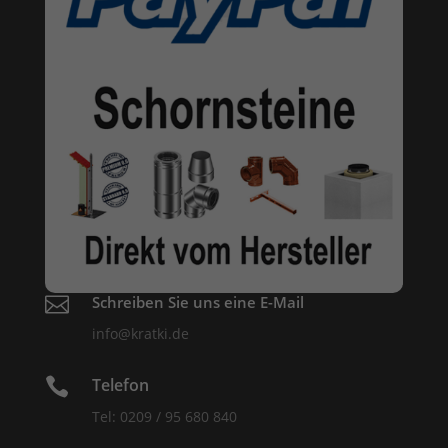

Schreiben Sie uns eine E-Mail
info@kratki.de

Telefon
Tel: 0209 / 95 680 840