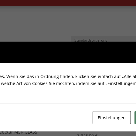
. Wenn Sie das in Ordnung finden, klicken Sie einfach auf „Alle ak
welche Art von Cookies Sie möchten, indem Sie auf „Einstellungen“
Einstellungen
lligenter Kamineinsatz NBC
Kamineinsatz Kratki NBC 50
500 8 kW Ø 200 mit
mit Schiebetür und Türfeder
iebetür MSK GLASS
3.945,00
€