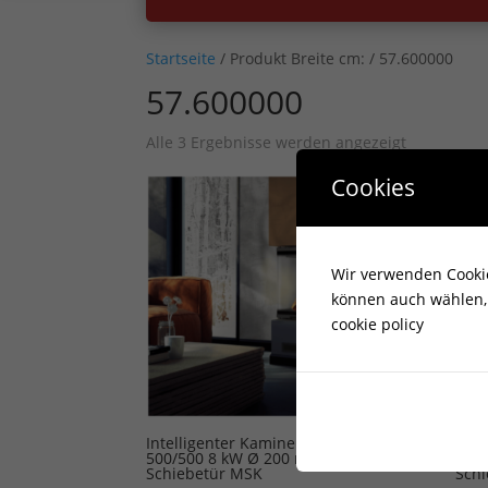
Startseite
/ Produkt Breite cm: / 57.600000
57.600000
Alle 3 Ergebnisse werden angezeigt
Cookies
Wir verwenden Cookies
können auch wählen, 
cookie policy
Intelligenter Kamineinsatz NBC
Inte
500/500 8 kW Ø 200 mit
500/
Schiebetür MSK
Sch