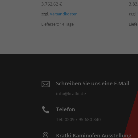
3.762,62
€
3.83
zzgl.
Versandkosten
zzgl.
Lieferzeit:
14 Tage
Liefe
Schreiben Sie uns eine E-Mail

info@kratki.de
Telefon

Tel: 0209 / 95 680 840
Kratki Kaminofen Ausstellung
