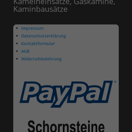
Kameineinsätze, Gaskamine,
Kaminbausätze
Impressum
Datenschutzerklärung
Kontaktformular
AGB
Widerrufsbelehrung