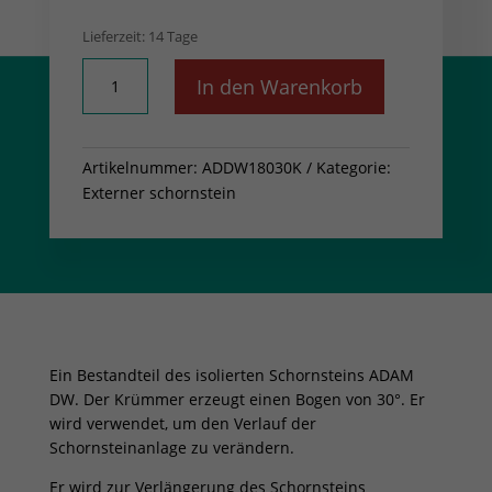
Lieferzeit:
14 Tage
ADAM
In den Warenkorb
DW
Ellbogen
fi
Artikelnummer:
ADDW18030K
Kategorie:
180
Externer schornstein
30°
Menge
Ein Bestandteil des isolierten Schornsteins ADAM
DW. Der Krümmer erzeugt einen Bogen von 30°. Er
wird verwendet, um den Verlauf der
Schornsteinanlage zu verändern.
Er wird zur Verlängerung des Schornsteins