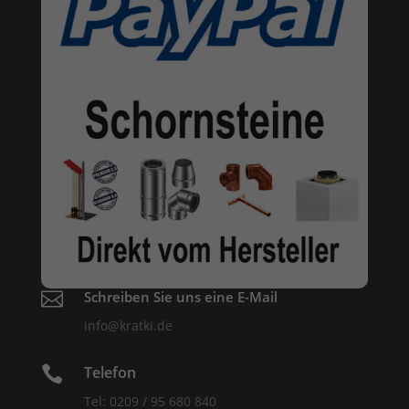

Schreiben Sie uns eine E-Mail
info@kratki.de

Telefon
Tel: 0209 / 95 680 840